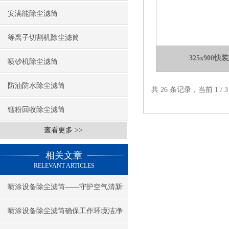
安满能除尘滤筒
等离子切割机除尘滤筒
325x900
喷砂机除尘滤筒
防油防水除尘滤筒
共 26 条记录，当前 1 /
锰粉回收除尘滤筒
查看更多 >>
相关文章
RELEVANT ARTICLES
喷涂设备除尘滤筒——守护空气清新
的卫士
喷涂设备除尘滤筒确保工作环境洁净