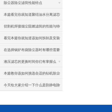
与健康
除尘器除尘滤筒性能特点
本篇看完你就知道聚结油水分离滤芯
的原理了
切割机焊接烟尘阻燃滤筒的性能与特
点是什么？
看完本篇你就知道该如何拆卸及安装
搅拌站除尘滤芯了
在选择锅炉布袋除尘器时有哪些需要
了解的呢
液压滤芯的更换时间你们有掌握么
本篇教你该如何挑选合适的钻机除尘
滤芯
今天给大家介绍一下什么是防静电除
尘滤筒