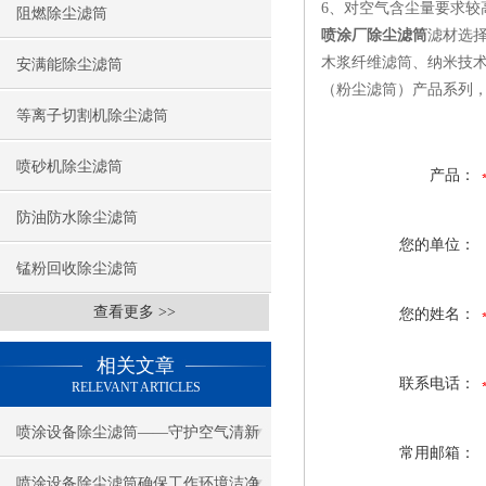
6、对空气含尘量要求较
阻燃除尘滤筒
喷涂厂除尘滤筒
滤材选
木浆纤维滤筒、纳米技术
安满能除尘滤筒
（粉尘滤筒）产品系列
等离子切割机除尘滤筒
喷砂机除尘滤筒
产品：
防油防水除尘滤筒
您的单位：
锰粉回收除尘滤筒
查看更多 >>
您的姓名：
相关文章
联系电话：
RELEVANT ARTICLES
喷涂设备除尘滤筒——守护空气清新
常用邮箱：
的卫士
喷涂设备除尘滤筒确保工作环境洁净