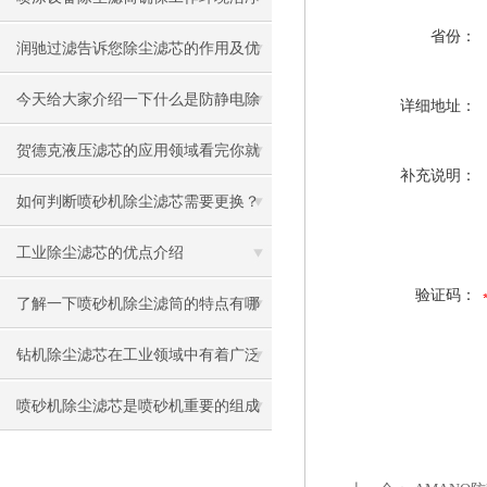
省份：
与健康
润驰过滤告诉您除尘滤芯的作用及优
点
今天给大家介绍一下什么是防静电除
详细地址：
尘滤筒
贺德克液压滤芯的应用领域看完你就
补充说明：
知道了
如何判断喷砂机除尘滤芯需要更换？
工业除尘滤芯的优点介绍
验证码：
了解一下喷砂机除尘滤筒的特点有哪
些吧
钻机除尘滤芯在工业领域中有着广泛
的运用
喷砂机除尘滤芯是喷砂机重要的组成
部分