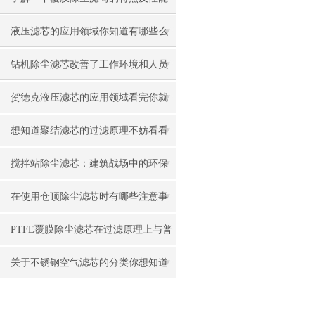
有哪些吧
液压滤芯的应用领域你知道有哪些么
钻机除尘滤芯改善了工作环境和人员
健康状况
贺德克液压滤芯的应用领域看完你就
知道了
想知道聚结滤芯的过滤原理不妨看看
本篇吧
搅拌站除尘滤芯：建筑战场中的环保
卫士
在使用仓顶除尘滤芯时有哪些注意事
项呢
PTFE覆膜除尘滤芯在过滤原理上与普
通滤料的区别
关于不锈钢空气滤芯的分类你想知道
的都在这