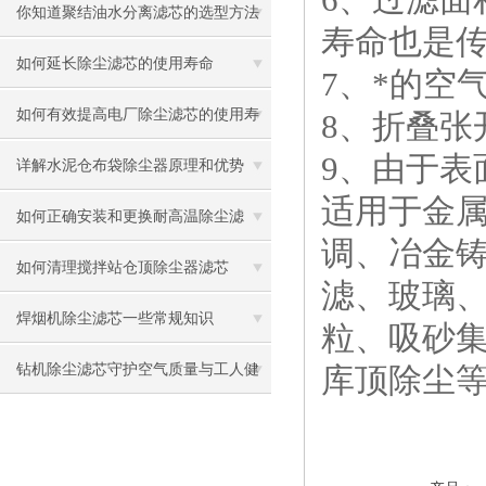
你知道聚结油水分离滤芯的选型方法
寿命也是传
是什么么
如何延长除尘滤芯的使用寿命
7、*的空
如何有效提高电厂除尘滤芯的使用寿
8、折叠
9、由于
命
详解水泥仓布袋除尘器原理和优势
适用于金
如何正确安装和更换耐高温除尘滤
调、冶金
芯？
如何清理搅拌站仓顶除尘器滤芯
滤、玻璃
焊烟机除尘滤芯一些常规知识
粒、吸砂
钻机除尘滤芯守护空气质量与工人健
库顶除尘
康