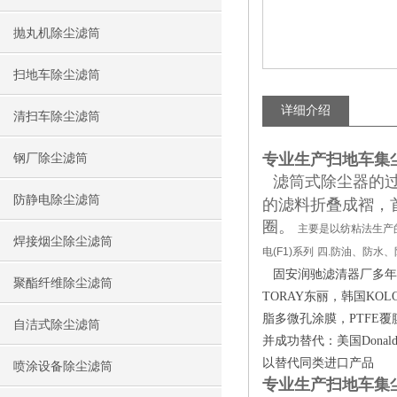
抛丸机除尘滤筒
扫地车除尘滤筒
详细介绍
清扫车除尘滤筒
专业生产扫地车集
钢厂除尘滤筒
滤筒式除尘器的
防静电除尘滤筒
的滤料折叠成褶，
圈。
主要是以纺粘法生产
焊接烟尘除尘滤筒
电
(F1)
系列
四
.
防油、防水、
固安润驰
滤清
器
厂
多年
聚酯纤维除尘滤筒
TORAY
东丽
，
韩国
KOL
脂多微孔涂膜，PTFE覆
自洁式除尘滤筒
并
成功替代：美
国
Donald
以替代同
类进
口
产
品
喷涂设备除尘滤筒
专业生产扫地车集