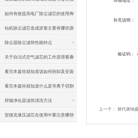
详细地址：
如何有效提高电厂除尘滤芯的使用寿
补充说明：
命
钻机除尘滤芯造成淤塞主要有哪些原
因
除尘器除尘滤筒性能特点
验证码：
关于自洁式空气滤芯的工作原理看看
本篇吧
看完本篇你就知道该如何拆卸及安装
搅拌站除尘滤芯了
看完本篇你就知道什么是等离子切割
机除尘滤芯了
焊烟净化器滤筒清洗方法
上一个：
替代唐纳
贺德克液压滤芯在使用中要注意哪些
问题呢？