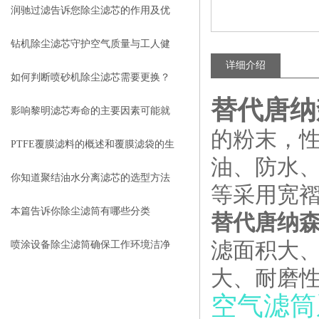
润驰过滤告诉您除尘滤芯的作用及优
点
钻机除尘滤芯守护空气质量与工人健
详细介绍
康
如何判断喷砂机除尘滤芯需要更换？
替代唐纳
影响黎明滤芯寿命的主要因素可能就
的粉末，
是这些
PTFE覆膜滤料的概述和覆膜滤袋的生
油、防水
产过程
你知道聚结油水分离滤芯的选型方法
等采用宽
是什么么
本篇告诉你除尘滤筒有哪些分类
替代唐纳
滤面积大
喷涂设备除尘滤筒确保工作环境洁净
大、耐磨
与健康
空气滤筒