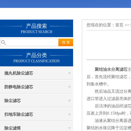
您现在的位置：
首页
>>
产品搜索
PRODUCT SEARCH
产品分类
PRODUCT CLASSIFICATION
聚结油水分离滤芯
抛丸机除尘滤芯
后，首先流经聚结滤芯
到集水槽中。
防静电除尘滤芯
然后油品又流过分离滤
进口管进入过滤器壳体
除尘滤芯
后洁净的油品经滤芯托
压差上升到0.15Mpa
扫地车除尘滤芯
油液从聚结分离器进油
聚结的水珠沉降于沉淀
除尘滤筒