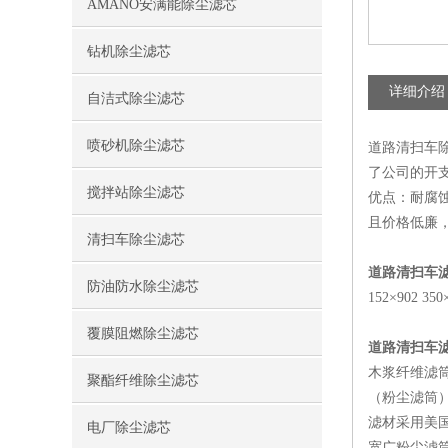
AMANO安满能除尘滤芯
钻机除尘滤芯
详细介绍
自洁式除尘滤芯
喷砂机除尘滤芯
道路清扫车
了公司的开
搅拌站除尘滤芯
优点：耐腐
且价格低廉
清扫车除尘滤芯
道路
清扫车
防油防水除尘滤芯
152×902
覆膜阻燃除尘滤芯
道路
清扫车
木浆纤维滤
聚酯纤维除尘滤芯
（粉尘滤筒
滤材采用美国
电厂除尘滤芯
宽广粉尘滤