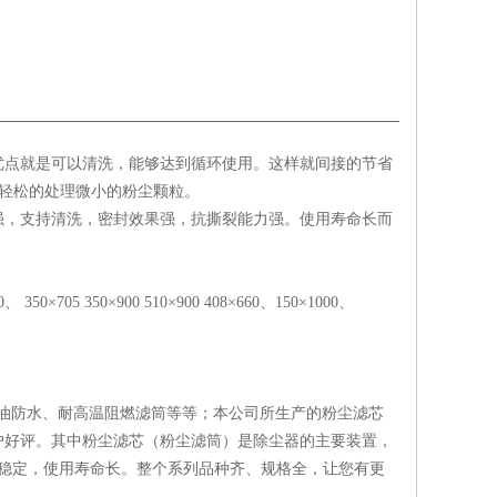
优点就是可以清洗，能够达到循环使用。这样就间接的节省
很轻松的处理微小的粉尘颗粒。
强，支持清洗，密封效果强，抗撕裂能力强。使用寿命长而
350×705 350×900 510×900 408×660、150×1000、
防油防水、耐高温阻燃滤筒等等；本公司所生产的粉尘滤芯
户好评。其中粉尘滤芯（粉尘滤筒）是除尘器的主要装置，
质量稳定，使用寿命长。整个系列品种齐、规格全，让您有更