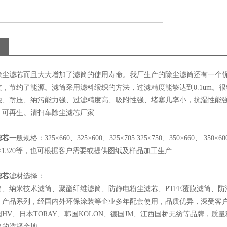
除尘滤芯而且大大增加了滤筒的使用寿命。我厂生产的除尘滤筒还有一个
支，节约了能源。滤筒采用滤料缎织的方法，过滤精度能够达到0.1um。
蚀、耐压、纳污能力强、过滤精度高、吸附性强、堵塞几率小，抗湿性能
，可再生。清扫车除尘滤芯厂家
滤芯
一般规格：325×660、325×600、325×705 325×750、350×660、 350×600、 
 350×1320等，也可根据客户需要或提供图纸及样品加工生产.
滤芯
滤材选择：
筒、纳米技术滤筒、聚酯纤维滤筒、防静电粉尘滤芯、PTFE覆膜滤筒、
）产品系列，经国内外环保涂装等企业多年配套使用，品质优异，深受客
HV、日本TORAY、韩国KOLON、德国JM、江西国桥无纺等品牌，
筒的选择余地。