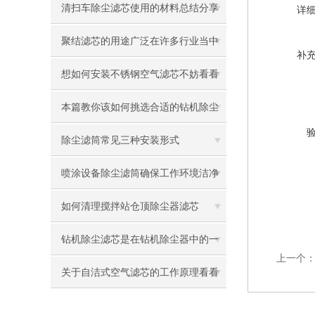
滤布是很重要的
清扫车除尘滤芯使用的材料总结分享
详
聚结滤芯的用途广泛在许多行业当中
补
发挥很大作用
想如何安装不锈钢空气滤芯不妨看看
本篇吧
本篇教你该如何挑选合适的钻机除尘
滤芯
除尘滤筒常见三种安装形式
喷涂设备除尘滤筒确保工作环境洁净
与健康
如何清理搅拌站仓顶除尘器滤芯
钻机除尘滤芯是在钻机除尘器中的一
上一个
种很重要的组成部分
关于自洁式空气滤芯的工作原理看看
本篇吧