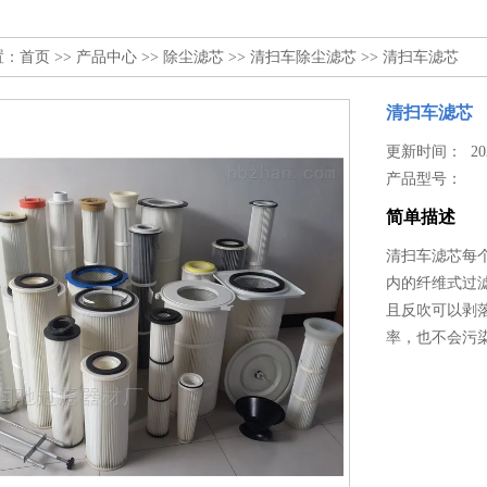
置：
首页
>>
产品中心
>>
除尘滤芯
>>
清扫车除尘滤芯
>> 清扫车滤芯
清扫车滤芯
更新时间： 2023
产品型号：
简单描述
清扫车滤芯每
内的纤维式过
且反吹可以剥
率，也不会污