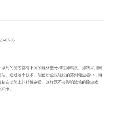
-07-05
个系列的滤芯都有不同的规格型号和过滤精度。滤料采用国
滤法。通过这个技术。能使粉尘很轻松的落到储尘器中，而
落粘在滤筒上的粘性杂质。这样既不会影响滤筒的除尘效
染环境。