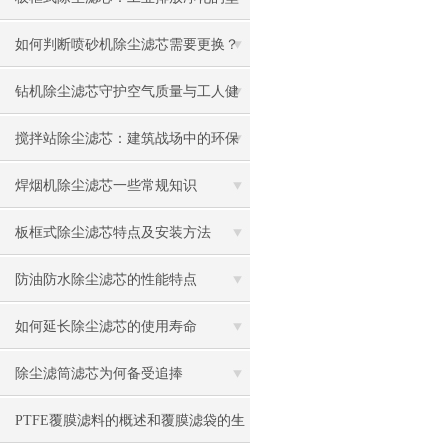
实防线
如何判断喷砂机除尘滤芯需要更换？
钻机除尘滤芯守护空气质量与工人健
康
搅拌站除尘滤芯：建筑战场中的环保
卫士
焊烟机除尘滤芯一些常规知识
板框式除尘滤芯特点及安装方法
防油防水除尘滤芯的性能特点
如何延长除尘滤芯的使用寿命
除尘滤筒滤芯为何备受追捧
PTFE覆膜滤料的概述和覆膜滤袋的生