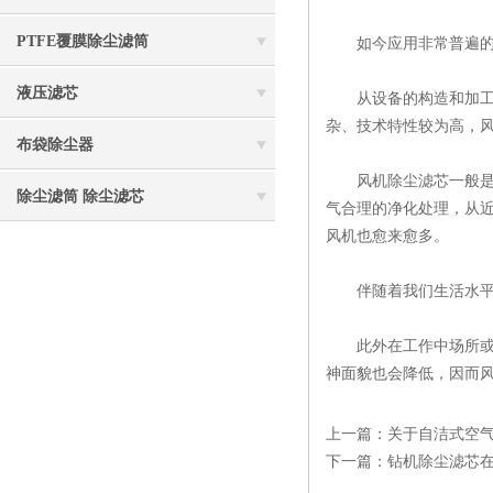
PTFE覆膜除尘滤筒
如今应用非常普遍的风
液压滤芯
从设备的构造和加工工
杂、技术特性较为高，
布袋除尘器
风机除尘滤芯一般是采
除尘滤筒 除尘滤芯
气合理的净化处理，从近
风机也愈来愈多。
伴随着我们生活水平的
此外在工作中场所或是
神面貌也会降低，因而
上一篇：
关于自洁式空
下一篇：
钻机除尘滤芯