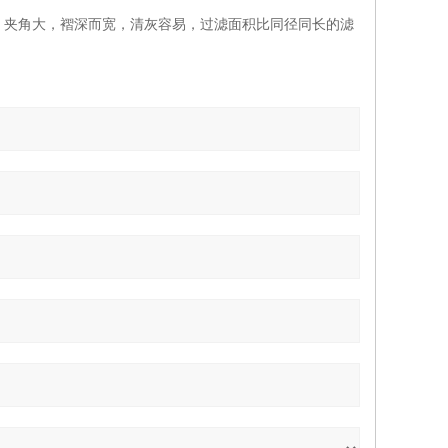
大，夹角大，褶深而宽，清灰容易，过滤面积比同径同长的滤