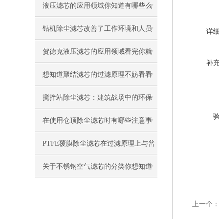
有哪些吧
液压滤芯的应用领域你知道有哪些么
钻机除尘滤芯改善了工作环境和人员
详
健康状况
贺德克液压滤芯的应用领域看完你就
补
知道了
想知道聚结滤芯的过滤原理不妨看看
本篇吧
搅拌站除尘滤芯：建筑战场中的环保
卫士
在使用仓顶除尘滤芯时有哪些注意事
项呢
PTFE覆膜除尘滤芯在过滤原理上与普
通滤料的区别
关于不锈钢空气滤芯的分类你想知道
的都在这
上一个