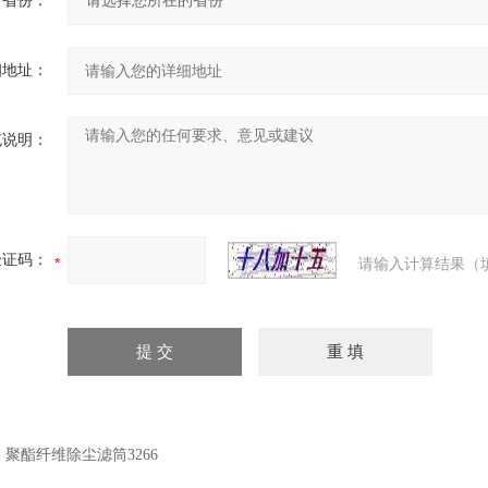
省份：
细地址：
充说明：
验证码：
请输入计算结果（
：
聚酯纤维除尘滤筒3266