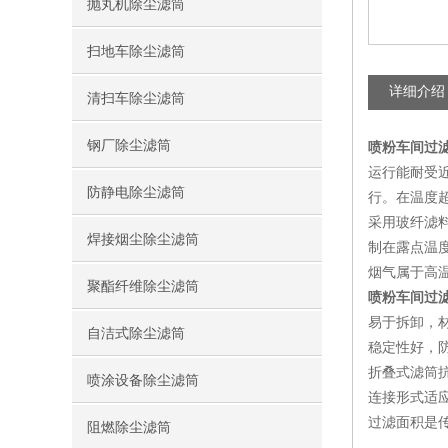
抛丸机除尘滤筒
扫地车除尘滤筒
详细介绍
清扫车除尘滤筒
钢厂除尘滤筒
喷粉车间过
运行能耐受近
防静电除尘滤筒
行。在温度
采用玻纤滤
焊接烟尘除尘滤筒
制在露点温
烟气属于高
聚酯纤维除尘滤筒
喷粉车间过
易于拆卸，
自洁式除尘滤筒
稳定性好，
折叠式滤筒抗
喷涂设备除尘滤筒
连接形式适
过滤面积是传
阻燃除尘滤筒