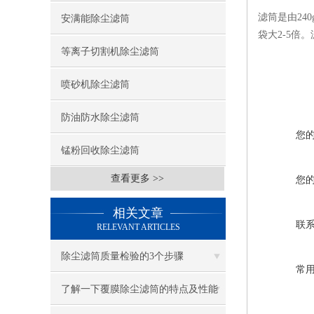
滤筒是由2
安满能除尘滤筒
袋大2-5倍
等离子切割机除尘滤筒
喷砂机除尘滤筒
防油防水除尘滤筒
您
锰粉回收除尘滤筒
查看更多 >>
您
相关文章
联
RELEVANT ARTICLES
除尘滤筒质量检验的3个步骤
常
了解一下覆膜除尘滤筒的特点及性能