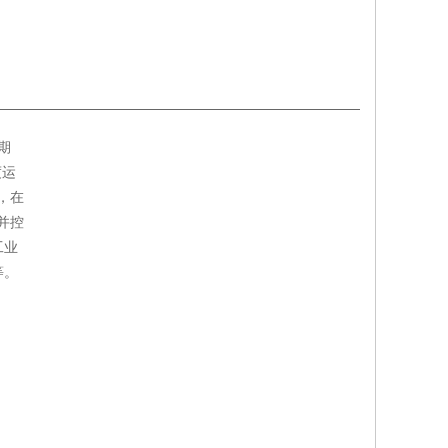
期
度运
，在
并控
工业
等。