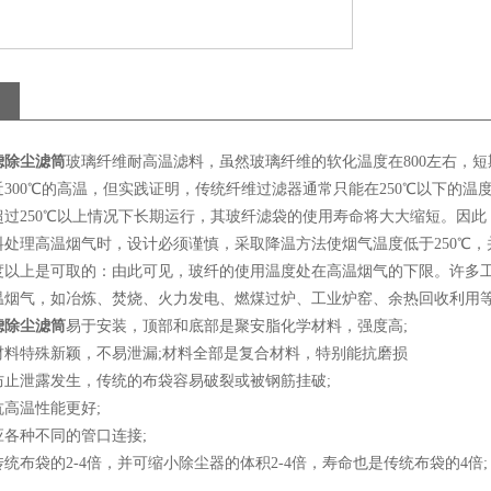
滤除尘滤筒
玻璃纤维耐高温滤料，虽然玻璃纤维的软化温度在800左右，短
300℃的高温，但实践证明，传统纤维过滤器通常只能在250℃以下的温
超过250℃以上情况下长期运行，其玻纤滤袋的使用寿命将大大缩短。因此
料处理高温烟气时，设计必须谨慎，采取降温方法使烟气温度低于250℃，
度以上是可取的：由此可见，玻纤的使用温度处在高温烟气的下限。许多
温烟气，如冶炼、焚烧、火力发电、燃煤过炉、工业炉窑、余热回收利用
滤除尘滤筒
易于安装，顶部和底部是聚安脂化学材料，强度高;
材料特殊新颖，不易泄漏;材料全部是复合材料，特别能抗磨损
防止泄露发生，传统的布袋容易破裂或被钢筋挂破;
高温性能更好;
应各种不同的管口连接;
统布袋的2-4倍，并可缩小除尘器的体积2-4倍，寿命也是传统布袋的4倍;