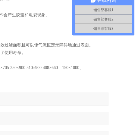
在线咨询
销售部客服1
)不会产生脱盖和龟裂现象。
销售部客服2
销售部客服3
有效过滤面积且可以使气流恒定无障碍地通过表面。
长了使用寿命。
5 350×900 510×900 408×660、150×1000、