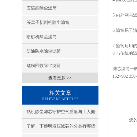
安满能除尘滤筒
5 内外网与
等离子切割机除尘滤筒
6 滤筒易于
喷砂机除尘滤筒
7 坚韧耐
防油防水除尘滤筒
8 与传统
锰粉回收除尘滤筒
滤芯滤筒一般规格：
152×902
查看更多 >>
相关文章
RELEVANT ARTICLES
钻机除尘滤芯守护空气质量与工人健
您
康
了解一下黎明液压滤芯的分类有哪些