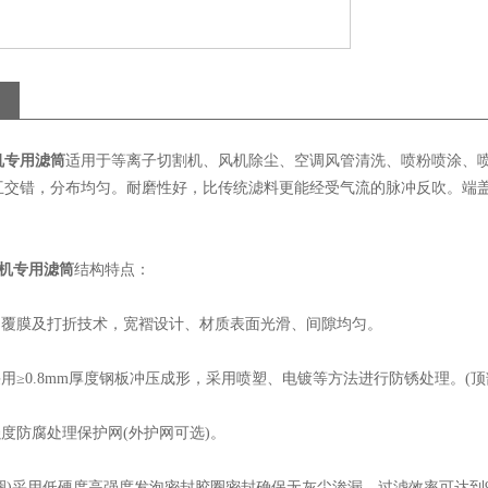
机专用滤筒
适用于等离子切割机、风机除尘、空调风管清洗、喷粉喷涂、
互交错，分布均匀。耐磨性好，比传统滤料更能经受气流的脉冲反吹。端盖
机专用滤筒
结构特点：
用的覆膜及打折技术，宽褶设计、材质表面光滑、间隙均匀。
采用≥0.8mm厚度钢板冲压成形，采用喷塑、电镀等方法进行防锈处理。(顶
强度防腐处理保护网(外护网可选)。
封圈)采用低硬度高强度发泡密封胶圈密封确保无灰尘渗漏，过滤效率可达到99