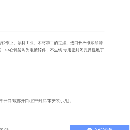
喷砂作业、颜料工业、木材加工的过滤。进口长纤维聚酯滤
、中心骨架均为电镀锌件，不生锈.专用密封闭孔弹性氯丁
部开口/底部开口/底部封底/带安装小孔)。
.9%