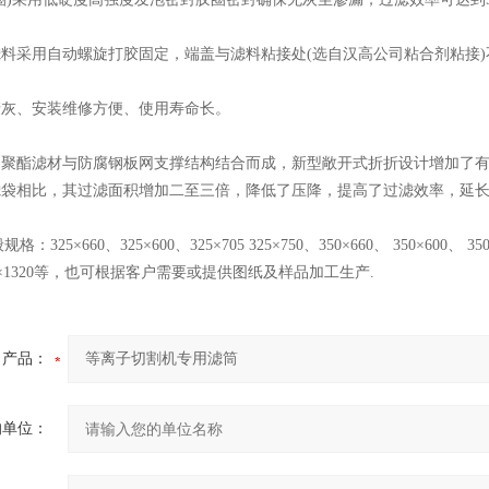
滤料采用自动螺旋打胶固定，端盖与滤料粘接处(选自汉高公司粘合剂粘接
清灰、安装维修方便、使用寿命长。
用的聚酯滤材与防腐钢板网支撑结构结合而成，新型敞开式折折设计增加了
的滤袋相比，其过滤面积增加二至三倍，降低了压降，提高了过滤效率，延
325×660、325×600、325×705 325×750、350×660、 350×600、 350×70
 350×1320等，也可根据客户需要或提供图纸及样品加工生产.
产品：
的单位：