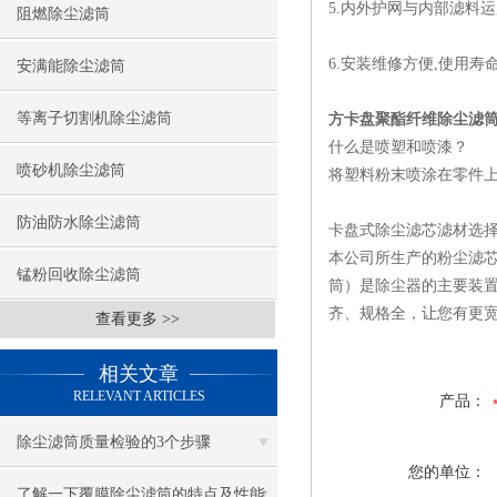
5.内外护网与内部滤料
阻燃除尘滤筒
6.安装维修方便,使用寿命
安满能除尘滤筒
等离子切割机除尘滤筒
方卡盘聚酯纤维除尘滤
什么是喷塑和喷漆？
喷砂机除尘滤筒
将塑料粉末喷涂在零件
防油防水除尘滤筒
卡盘式除尘滤芯滤材选择
本公司所生产的粉尘滤
锰粉回收除尘滤筒
筒）是除尘器的主要装置
齐、规格全，让您有更
查看更多 >>
相关文章
RELEVANT ARTICLES
产品：
除尘滤筒质量检验的3个步骤
您的单位：
了解一下覆膜除尘滤筒的特点及性能