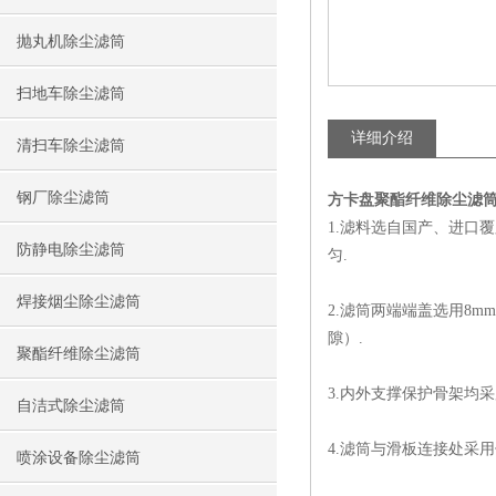
抛丸机除尘滤筒
扫地车除尘滤筒
详细介绍
清扫车除尘滤筒
钢厂除尘滤筒
方卡盘聚酯纤维除尘滤
1.滤料选自国产、进口
防静电除尘滤筒
匀.
焊接烟尘除尘滤筒
2.滤筒两端端盖选用8
隙）.
聚酯纤维除尘滤筒
3.内外支撑保护骨架均
自洁式除尘滤筒
4.滤筒与滑板连接处采
喷涂设备除尘滤筒