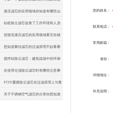
您的姓名：
有哪些吧
液压滤芯的应用领域你知道有哪些么
钻机除尘滤芯改善了工作环境和人员
联系电话：
健康状况
贺德克液压滤芯的应用领域看完你就
常用邮箱：
知道了
想知道聚结滤芯的过滤原理不妨看看
本篇吧
搅拌站除尘滤芯：建筑战场中的环保
省份：
卫士
在使用仓顶除尘滤芯时有哪些注意事
详细地址：
项呢
PTFE覆膜除尘滤芯在过滤原理上与普
补充说明：
通滤料的区别
关于不锈钢空气滤芯的分类你想知道
的都在这