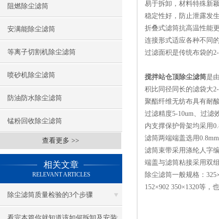
易于拆卸，材料特殊新颖
阻燃除尘滤筒
稳定性好，防止泄露发生
折叠式滤筒抗高温性能更
安满能除尘滤筒
连接形式适应各种不同的
等离子切割机除尘滤筒
过滤面积是传统布袋的2-
喷砂机除尘滤筒
搅拌站仓顶除尘滤筒
是
积比同径同长的滤袋大2
防油防水除尘滤筒
聚酯纤维无纺布具有耐酸
过滤精度5-10um、
锰粉回收除尘滤筒
内支撑保护骨架均采用0
滤筒两端端盖选用0.8
查看更多 >>
滤筒束带采用涤纶人字编
端盖与滤筒粘接采用双
相关文章
RELEVANT ARTICLES
除尘滤筒一般规格：325×660、3
152×902 350×13
除尘滤筒质量检验的3个步骤
看完本篇你就知道该如何拆卸及安装