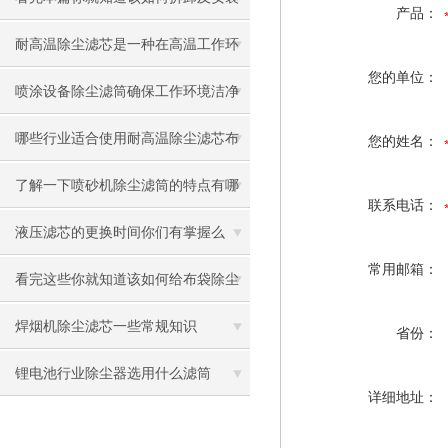
产品：
搅拌站除尘滤芯了
耐高温除尘滤芯是一种在高温工作环
您的单位：
境中应用的滤芯
喷涂设备除尘滤筒确保工作环境洁净
与健康
哪些行业适合使用耐高温除尘滤芯布
您的姓名：
袋？
了解一下喷砂机除尘滤筒的特点有哪
联系电话：
些吧
液压滤芯的更换时间你们有掌握么
常用邮箱：
看完这些你就知道该如何给布袋除尘
器卸灰了
焊烟机除尘滤芯一些常规知识
省份：
锂电池行业除尘器选用什么滤筒
详细地址：