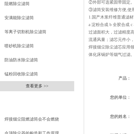
②外部可选紧固带固定
阻燃除尘滤筒
③滤筒安装维修方便,使
1.国产木浆纤维普通滤
安满能除尘滤筒
a 淀粉合成 b 全胶合成 
等离子切割机除尘滤筒
过滤面积大，过滤精度高
流通风量；滤芯元件小
喷砂机除尘滤筒
焊接烟尘除尘滤芯应用
体化床锅炉等烟气过滤
防油防水除尘滤筒
锰粉回收除尘滤筒
产品：
查看更多 >>
您的单位：
相关文章
RELEVANT ARTICLES
您的姓名：
焊接烟尘阻燃滤筒会不会燃烧
仓顶除尘器的构造和工作原理