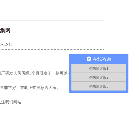
捕集网
8-12-13
在线咨询
销售部客服1
厂研发人员历经3个月研发了一款可以有效拦截烟气火星
销售部客服2
销售部客服3
果非常好。在此正式推荐给大家。
关注
我们网站