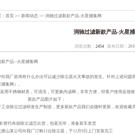
置：
首页
>>
新闻动态
>> 润驰过滤新款产品-火星捕集网
润驰过滤新款产品-火星
浏览次数：
2454
发布日期：
201
产品--火星捕集网
我厂咨询有什么办法可以减少除尘器火灾事故的发生。针对上述问题我
星捕集网）。
用不锈钢材质，可清洗，可更换内滤网，非常方便，经客户使用反馈效
产品图片如下：
于工业除尘过滤研发生产制造，更多新款产品我们会随时更新，欢迎收藏
米长替代布袋除尘滤芯出货，包装完毕，准备装车发货
北唐山某公司向我厂订购12台除尘器，于12月9日上门安装完工