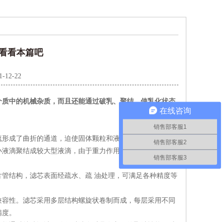
看看本篇吧
1-12-22
介质中的机械杂质，而且还能通过破乳、聚结，使乳化状态
在线咨询
。
销售部客服1
形成了曲折的通道，迫使固体颗粒和液体雾滴在惯性碰
销售部客服2
小液滴聚结成较大型液滴，由于重力作用，大型液滴沉降至
销售部客服3
管结构，滤芯表面经疏水、疏 油处理，可满足各种精度等
容性。滤芯采用多层结构螺旋状卷制而成，每层采用不同
精度。