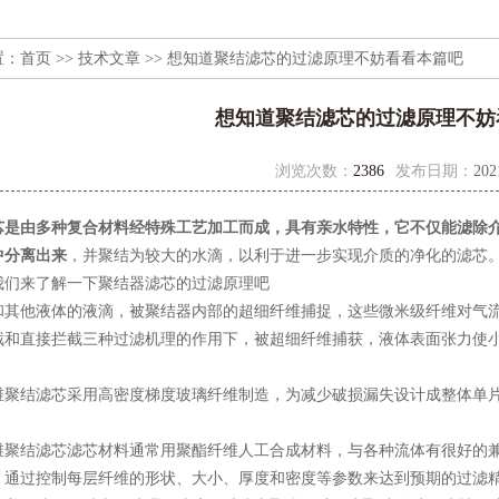
置：
首页
>>
技术文章
>> 想知道聚结滤芯的过滤原理不妨看看本篇吧
想知道聚结滤芯的过滤原理不妨
浏览次数：
2386
发布日期：
202
芯
是由多种复合材料经特殊工艺加工而成，具有亲水特性，它不仅能滤除
中分离出来
，并聚结为较大的水滴，以利于进一步实现介质的净化的滤芯
来了解一下聚结器滤芯的过滤原理吧
他液体的液滴，被聚结器内部的超细纤维捕捉，这些微米级纤维对气流
截和直接拦截三种过滤机理的作用下，被超细纤维捕获，液体表面张力使
结滤芯采用高密度梯度玻璃纤维制造，为减少破损漏失设计成整体单片
结滤芯滤芯材料通常用聚酯纤维人工合成材料，与各种流体有很好的兼
，通过控制每层纤维的形状、大小、厚度和密度等参数来达到预期的过滤