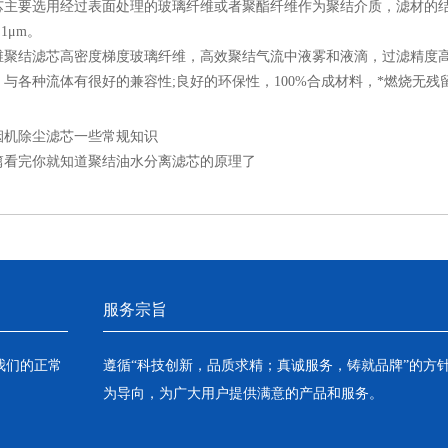
要选用经过表面处理的玻璃纤维或者聚酯纤维作为聚结介质，滤材的结
1μm。
结滤芯高密度梯度玻璃纤维，高效聚结气流中液雾和液滴，过滤精度高
与各种流体有很好的兼容性;良好的环保性，100%合成材料，*燃烧无残
烟机除尘滤芯一些常规知识
篇看完你就知道聚结油水分离滤芯的原理了
服务宗旨
我们的正常
遵循“科技创新，品质求精；真诚服务，铸就品牌”的方
为导向，为广大用户提供满意的产品和服务。