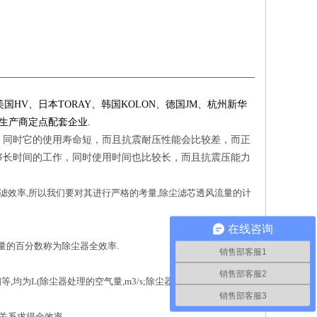
美国
HV
、日本
TORAY
、韩国
KOLON
、德国
JM
、杭州新华
生产商定点配套企业
.
，同时它的使用寿命短，而且抗震耐压性能会比较差，而正
够长时间的工作，同时使用时间也比较长，而且抗震压能力
滤效率
,
所以我们要对其进行严格的考量
,
除尘滤芯透风流量的计
在线咨询
量的百分数称为除尘器全效率
.
销售部客服1
销售部客服2
相等
,
均为
L(
除尘器处理的空气量
,m3/s;
除尘器进口的空气含尘浓
销售部客服3
关系求得全效率。