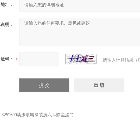
细地址：
充说明：
验证码：
请输入计算结果（
：
325*600喷漆喷粉涂装房六耳除尘滤筒