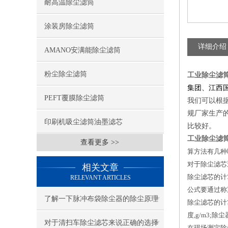
耐高温除尘滤筒
涂装房除尘滤筒
详细介绍
AMANO安满能除尘滤筒
粉尘除尘滤筒
工业除尘滤
集团、江西
PEFT覆膜除尘滤筒
我们可以根
规厂家生产
印刷机吸尘滤筒油墨滤芯
比较好。
工业除尘滤
查看更多 >>
算方法有几种
对于除尘滤芯
相关文章
除尘滤芯的计
RELEVANT ARTICLES
公式要通过称
了解一下脉冲布袋除尘器的除尘原理
除尘滤芯的计
度
,g/m3;
除尘
及设计吧
对于清扫车除尘滤芯来说正确的选择
在现场测定除