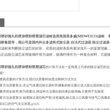
筒喷砂抛丸机喷涂喷粉喷塑滤芯
滤材选用美国美多威
(MIDWESCO)
滤材、
国桥集团等，我公司是国内外众多滤筒式除尘器
.
自洁式过滤器
.
除尘过滤器
据滤材来判断除尘滤芯的好坏，劣质的滤材表面有着深浅不一的发黄现象
的正品除尘滤芯采用玻璃纤维为滤材，玻璃纤维作为一种复合材料，它能
筒喷砂抛丸机喷涂喷粉喷塑滤芯
的计算方法在一定程度上代表的除尘滤芯的过
呢
?
透风流量的计算方法
,
我们以质量和浓度法两种方法为主
:
算方法质量算法
:
含尘气体通过除尘器时所捕集的粉尘量占进入除尘器的粉尘总
重求得全效率
,
称为质量法
,
用这种方法测出的结果比较准确
,
主要用于实验室
.
算方法浓度算法
:
如果除尘器结构严密
,
没有漏风
,
除尘器入口风量与排气口风量
器出口的空气含尘浓度
,g/m3)
尘器效率时
,
通常先同时测出除尘器前后的空气含尘浓度
,
再除尘器粉尘量之间的