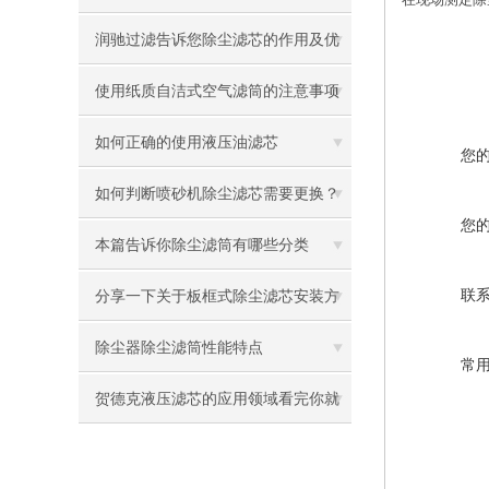
滤布是很重要的
润驰过滤告诉您除尘滤芯的作用及优
点
使用纸质自洁式空气滤筒的注意事项
如何正确的使用液压油滤芯
您
如何判断喷砂机除尘滤芯需要更换？
您
本篇告诉你除尘滤筒有哪些分类
联
分享一下关于板框式除尘滤芯安装方
法及用途
除尘器除尘滤筒性能特点
常
贺德克液压滤芯的应用领域看完你就
知道了