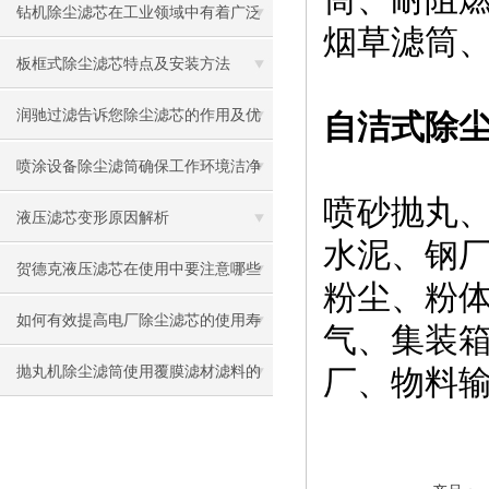
是什么么
钻机除尘滤芯在工业领域中有着广泛
烟草滤筒
的运用
板框式除尘滤芯特点及安装方法
润驰过滤告诉您除尘滤芯的作用及优
自洁式除
点
喷涂设备除尘滤筒确保工作环境洁净
喷砂抛丸
与健康
液压滤芯变形原因解析
水泥、钢
贺德克液压滤芯在使用中要注意哪些
粉尘、粉
问题呢？
如何有效提高电厂除尘滤芯的使用寿
气、集装
命
抛丸机除尘滤筒使用覆膜滤材滤料的
厂、物料
优点