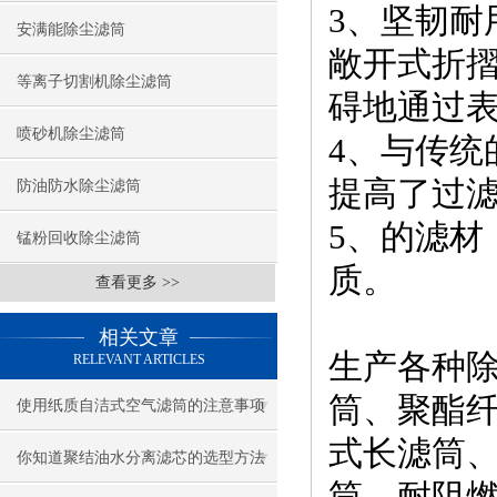
3、坚韧耐
安满能除尘滤筒
敞开式折
等离子切割机除尘滤筒
碍地通过
喷砂机除尘滤筒
4、与传
提高了过
防油防水除尘滤筒
5、的滤
锰粉回收除尘滤筒
质。
查看更多 >>
相关文章
生产各种
RELEVANT ARTICLES
筒、聚酯
使用纸质自洁式空气滤筒的注意事项
式长滤筒
你知道聚结油水分离滤芯的选型方法
筒、耐阻