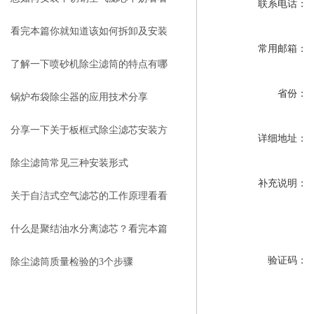
联系电话：
本篇吧
看完本篇你就知道该如何拆卸及安装
常用邮箱：
搅拌站除尘滤芯了
了解一下喷砂机除尘滤筒的特点有哪
省份：
些吧
锅炉布袋除尘器的应用技术分享
分享一下关于板框式除尘滤芯安装方
详细地址：
法及用途
除尘滤筒常见三种安装形式
补充说明：
关于自洁式空气滤芯的工作原理看看
本篇吧
什么是聚结油水分离滤芯？看完本篇
你就知道了
验证码：
除尘滤筒质量检验的3个步骤