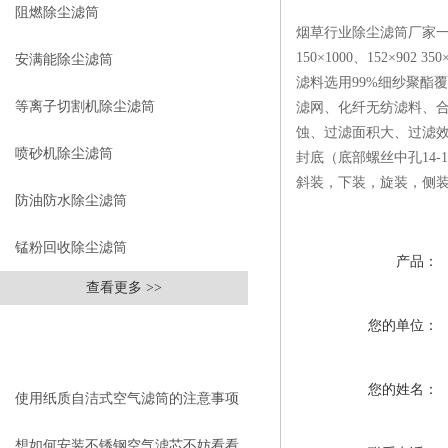
阻燃除尘滤筒
烟草行业除尘滤筒厂家一般规格：325
150×1000、152×9
安满能除尘滤筒
滤料选用99%细纱聚酯覆
等离子切割机除尘滤筒
滤网、化纤无纺滤料、
蚀、过滤面积大、过滤
喷砂机除尘滤筒
封底（底部螺丝中孔14-
斜装，下装，旋装，侧
防油防水除尘滤筒
锰粉回收除尘滤筒
产品：
查看更多 >>
您的单位：
相关文章
RELEVANT ARTICLES
您的姓名：
使用纸质自洁式空气滤筒的注意事项
想如何安装不锈钢空气滤芯不妨看看