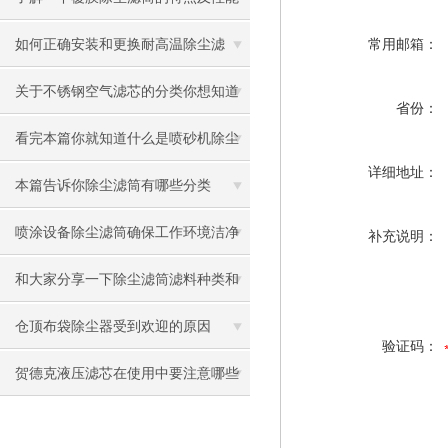
有哪些吧
如何正确安装和更换耐高温除尘滤
常用邮箱：
芯？
关于不锈钢空气滤芯的分类你想知道
省份：
的都在这
看完本篇你就知道什么是喷砂机除尘
详细地址：
滤芯了
本篇告诉你除尘滤筒有哪些分类
喷涂设备除尘滤筒确保工作环境洁净
补充说明：
与健康
和大家分享一下除尘滤筒滤料种类和
安装方式
仓顶布袋除尘器受到欢迎的原因
验证码：
贺德克液压滤芯在使用中要注意哪些
问题呢？