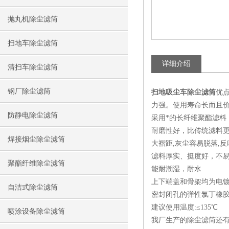
抛丸机除尘滤筒
扫地车除尘滤筒
详细介绍
清扫车除尘滤筒
钢厂除尘滤筒
扫地吸尘车除尘滤筒
优
力强。使用寿命长而且
防静电除尘滤筒
采用*的长纤维聚酯滤料
耐磨性好，比传统滤料
焊接烟尘除尘滤筒
大褶距,灰尘容易脱落,
滤料厚实、挺度好，不
聚酯纤维除尘滤筒
能耐潮湿，耐水
上下端盖和骨架均为电
自洁式除尘滤筒
密封闭孔的弹性氯丁橡
建议使用温度:≤135℃
喷涂设备除尘滤筒
我厂生产的除尘滤筒还