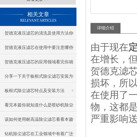
相关文章
RELEVANT ARTICLES
详细介绍
贺德克液压滤芯的清洗及使用方法你
由于现在
知道么？
贺德克液压滤芯在使用中要注意哪些
在增长，
问题呢？
贺德克液压滤芯的应用领域看完你就
贺德克滤
知道了
分享一下关于板框式除尘滤芯安装方
损坏，所
法及用途
板框式除尘滤芯特点及安装方法
在使用了
物，这都
看完本篇你就知道什么是喷砂机除尘
严重影响
滤芯了
该如何使用耐高温除尘滤芯看看本篇
吧
钻机除尘滤芯在工业领域中有着广泛