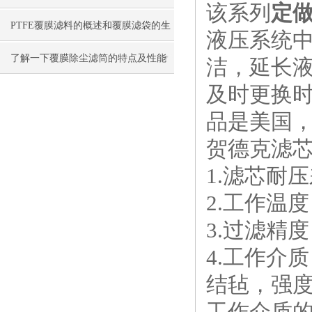
该系列
定
的运用
PTFE覆膜滤料的概述和覆膜滤袋的生
液压系统
产过程
了解一下覆膜除尘滤筒的特点及性能
洁，延长液
及时更换时
有哪些吧
品是美国
贺德克滤
1.滤芯耐
2.工作温
3.过滤精
4.工作介
结毡，强度
工作介质