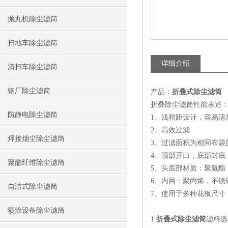
抛丸机除尘滤筒
扫地车除尘滤筒
详细介绍
清扫车除尘滤筒
钢厂除尘滤筒
产品：
折叠式除尘滤筒
折叠除尘滤筒性能表述
防静电除尘滤筒
1、浅褶距设计，容易清
2、高效过滤
焊接烟尘除尘滤筒
3、过滤面积为相同布袋的
4、顶部开口，底部封底
聚酯纤维除尘滤筒
5、头底部材质：聚氨酯
6、内网：聚丙烯，不锈
自洁式除尘滤筒
7、使用于多种花板尺寸
喷涂设备除尘滤筒
1.
折叠式除尘滤筒
滤料选