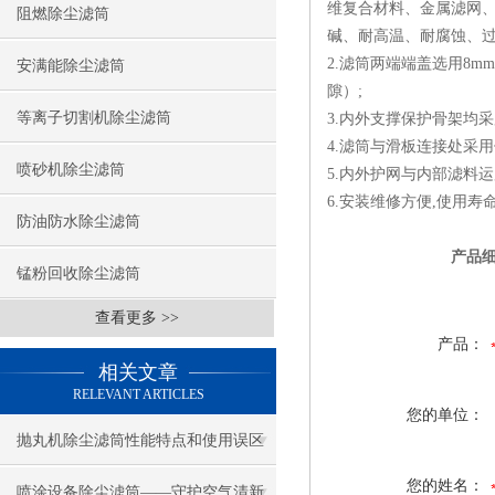
维复合材料、金属滤网
阻燃除尘滤筒
碱、耐高温、耐腐蚀、
2.滤筒两端端盖选用8
安满能除尘滤筒
隙）;
等离子切割机除尘滤筒
3.内外支撑保护骨架均
4.滤筒与滑板连接处采
喷砂机除尘滤筒
5.内外护网与内部滤料
6.安装维修方便,使用寿命
防油防水除尘滤筒
产品细节图
锰粉回收除尘滤筒
查看更多 >>
产品：
相关文章
RELEVANT ARTICLES
您的单位：
抛丸机除尘滤筒性能特点和使用误区
您的姓名：
喷涂设备除尘滤筒——守护空气清新