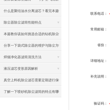
的卫士
什么是聚结油水分离滤芯？看完本篇
联系电话：
你就知道了
除尘器除尘滤筒性能特点
常用邮箱：
本篇教你该如何挑选合适的钻机除尘
滤芯
省份：
分享一下袋式除尘器的维护与除尘方
法
焊烟净化器滤筒清洗方法
详细地址：
液压滤芯变形原因解析
补充说明：
真空上料机除尘滤芯需要定期进行保
养清理
了解一下喷砂机除尘滤筒的特点有哪
些吧
验证码：