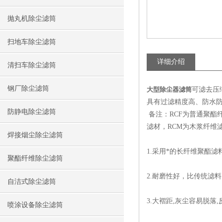
抛丸机除尘滤筒
扫地车除尘滤筒
详细介绍
清扫车除尘滤筒
钢厂除尘滤筒
大型除尘器滤筒
可滤去压
具有过滤精度高、防水
防静电除尘滤筒
备注：RCF为普通聚酯
滤材，RCM为木浆纤维
焊接烟尘除尘滤筒
1.采用*的长纤维聚酯
聚酯纤维除尘滤筒
2.耐磨性好，比传统滤
自洁式除尘滤筒
3.大褶距,灰尘容易脱落
喷涂设备除尘滤筒