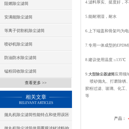
4.滤料厚实、挺度好，
阻燃除尘滤筒
5.能耐潮湿，耐水
安满能除尘滤筒
等离子切割机除尘滤筒
6.上下端盖和骨架均为电
喷砂机除尘滤筒
7.专用一体成型的EP
防油防水除尘滤筒
8.建议使用温度:≤135℃
锰粉回收除尘滤筒
9.
大型除尘器滤筒
应用领
喷砂抛丸、打磨除锈、
查看更多 >>
胶粉过滤、玻璃、化工
等
相关文章
RELEVANT ARTICLES
抛丸机除尘滤筒性能特点和使用误区
产品：
抛丸机除尘滤筒使用覆膜滤材滤料的