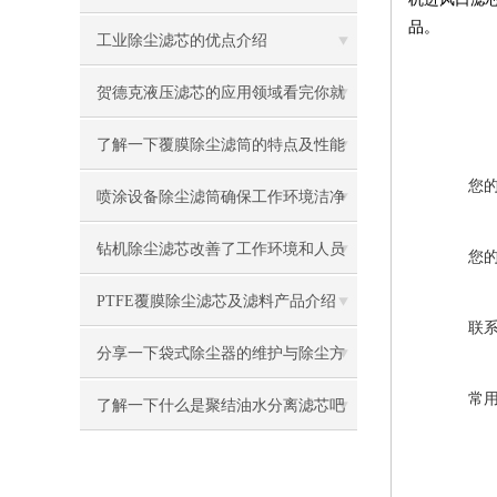
品。
及设计吧
工业除尘滤芯的优点介绍
贺德克液压滤芯的应用领域看完你就
知道了
了解一下覆膜除尘滤筒的特点及性能
您
有哪些吧
喷涂设备除尘滤筒确保工作环境洁净
与健康
钻机除尘滤芯改善了工作环境和人员
您
健康状况
PTFE覆膜除尘滤芯及滤料产品介绍
联
分享一下袋式除尘器的维护与除尘方
常
法
了解一下什么是聚结油水分离滤芯吧