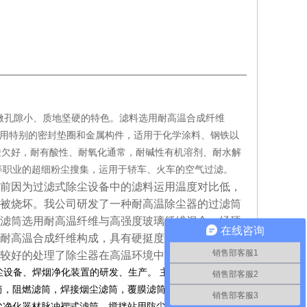
孔隙小、质地坚硬的特色。滤料选用耐高温合成纤维
选用特别的密封垫圈和金属构件，适用于化学涂料、钢铁以
机酸欠好，耐有酸性、耐氧化通常，耐碱性有机溶剂、耐水解
等职业的超细粉尘搜集，运用于轿车、火车的空气过滤。
前因为过滤式除尘设备中的滤料运用温度对比低，
被烧坏。我公司研发了一种耐高温除尘器的过滤筒
滤筒选用耐高温纤维与高强度玻璃纤维混合，经硬
在线咨询
耐高温合成纤维构成，具有硬挺度好、耐磨功能
销售部客服1
较好的处理了除尘器在高温环境中的运用。
:
尘设备、焊烟净化装置的研发、生产。
主要产品
除尘滤
销售部客服2
筒，阻燃滤筒，焊接烟尘滤筒，覆膜滤筒，气体过滤器、风
销售部客服3
尘净化器材脉冲褶式滤筒、搅拌站用防尘处理机等过滤器产