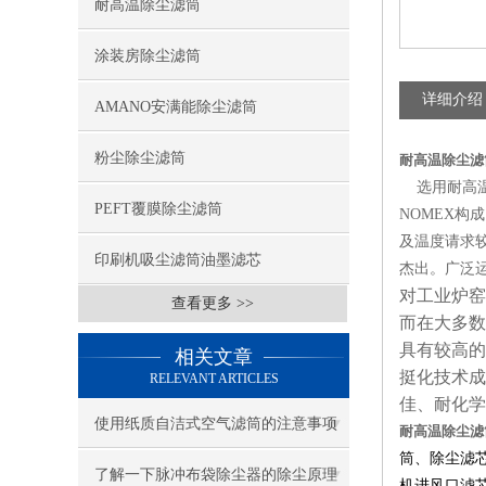
耐高温除尘滤筒
涂装房除尘滤筒
详细介绍
AMANO安满能除尘滤筒
粉尘除尘滤筒
耐高温除尘滤
选用耐高温
PEFT覆膜除尘滤筒
NOMEX
及温度请求较
印刷机吸尘滤筒油墨滤芯
杰出。广泛
对工业炉窑
查看更多 >>
而在大多数
具有较高的
相关文章
挺化技术成
RELEVANT ARTICLES
佳、耐化学
使用纸质自洁式空气滤筒的注意事项
耐高温除尘滤
筒、除尘滤
了解一下脉冲布袋除尘器的除尘原理
机进风口滤