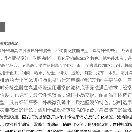
筒货源充足
纤维与高强度玻璃纤维混合，经硬挺化技能成型，具有纤维严密、外表微
构成，具有硬挺度好、耐磨功能佳、耐化学功能杰出的特色。滤料能水洗，
高的场合。耐温高，接连运用温度170℃，刹那间高温度200℃。耐无
运用于化工、制药、粉末、冶金、钢铁、造船、陶瓷、烟草、水泥、喷涂
排放的含尘气体进行净化是当时环境保护和管理的主要任务，目
时分除尘器在高温环境运用通常的滤料底子无法满足请求，经常
强度，孔隙率，透气性也较高，烧结不易变形。耐高温非织造布
型，具有纤维严密、外表微孔隙小、质地坚硬的特色。滤料选用
功能杰出的特色，适用于温度请求较高的场合。高温滤筒的呈现
筒货源充足
固安润驰滤清器厂多年来专注于有机废气净化装置、滤筒除
芯：喷涂粉尘滤筒，聚酯纤维滤筒，防静电滤筒，唐纳森滤筒，喷砂机滤
芯，燃气轮机组空气滤芯、燃油滤芯，天然气管道过滤器、粉尘回收、除