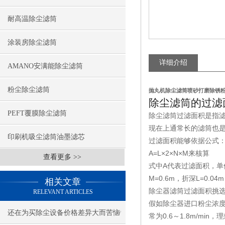
耐高温除尘滤筒
涂装房除尘滤筒
详细介绍
AMANO安满能除尘滤筒
粉尘除尘滤筒
抛丸机除尘滤筒喷砂打磨除锈
除尘滤筒的过滤
PEFT覆膜除尘滤筒
除尘滤筒过滤面积是指
现在上通常长的滤筒也是
印刷机吸尘滤筒油墨滤芯
过滤面积能够依据公式
A=L
×2×N×M来核算
查看更多 >>
式中A代表过滤面积，单
M=0.6m，折深L=0.
相关文章
除尘器滤筒过滤面积挑
RELEVANT ARTICLES
假如除尘器进口粉尘浓
还在为买除尘设备价格差异大而苦恼
常为0.6～1.8m/m