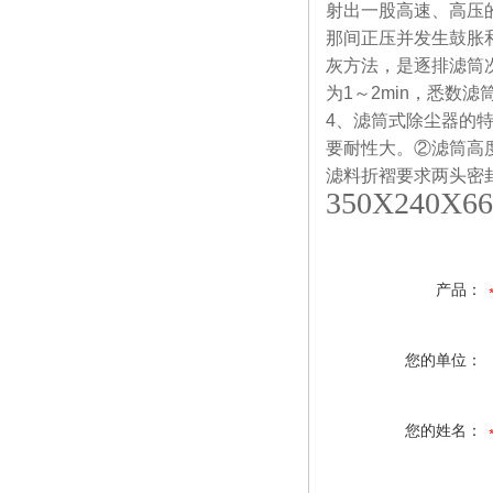
射出一股高速、高压
那间正压并发生鼓胀
灰方法，是逐排滤筒次
为1～2min，悉数滤
4
、滤筒式除尘器的
要耐性大。②滤筒高
滤料折褶要求两头密
350X240X66
产品：
您的单位：
您的姓名：