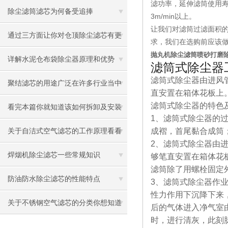
滤功率，延伸滤筒使用
吗？润驰告诉你怎么选择！
除尘滤筒滤芯为何备受追捧
3m/min以上。
让我们对滤筒过滤面积
通过三方面让你对仓顶除尘滤芯有更
求，我们在选购前应该
抛丸机除尘滤筒喷砂打磨
多了解
详解水泥仓布袋除尘器原理和优势
滤筒式除尘器
滤筒式除尘器由进风
聚结滤芯的用途广泛在许多行业当中
直安置在箱体花板上
滤筒式除尘器的特色
发挥很大作用
看完本篇你就知道该如何拆卸及安装
1
、滤筒式除尘器的过
搅拌站除尘滤芯了
成褶，首尾黏合成筒
关于自洁式空气滤芯的工作原理看看
2
、滤筒式除尘器由
本篇吧
焊烟机除尘滤芯一些常规知识
够笔直安置在箱体花
滤筒除了用螺栓固定
防油防水除尘滤芯的性能特点
3
、滤筒式除尘器作
性力作用下沉降下来
关于不锈钢空气滤芯的分类你想知道
后的气体进入净气室
时，进行清灰，此刻
的都在这