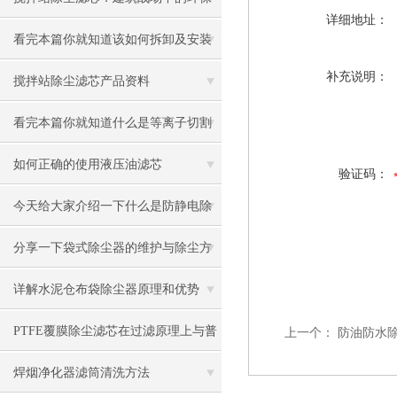
详细地址：
卫士
看完本篇你就知道该如何拆卸及安装
补充说明：
搅拌站除尘滤芯了
搅拌站除尘滤芯产品资料
看完本篇你就知道什么是等离子切割
机除尘滤芯了
如何正确的使用液压油滤芯
验证码：
今天给大家介绍一下什么是防静电除
尘滤筒
分享一下袋式除尘器的维护与除尘方
法
详解水泥仓布袋除尘器原理和优势
PTFE覆膜除尘滤芯在过滤原理上与普
上一个：
防油防水
通滤料的区别
焊烟净化器滤筒清洗方法