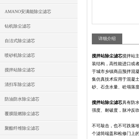
AMANO安满能除尘滤芯
钻机除尘滤芯
详细介绍
自洁式除尘滤芯
喷砂机除尘滤芯
搅拌站除尘滤芯
搅拌站
装结构，高性能进口或
搅拌站除尘滤芯
于城市乡镇商品预拌混
集仿真技术应用于混凝
清扫车除尘滤芯
砂、石含水量、砼塌落
防油防水除尘滤芯
搅拌站除尘滤芯
具有防
强度、耐破度，脉冲反
覆膜阻燃除尘滤芯
不可敲击，也不可跌落
聚酯纤维除尘滤芯
个滤筒端盖和检修门上