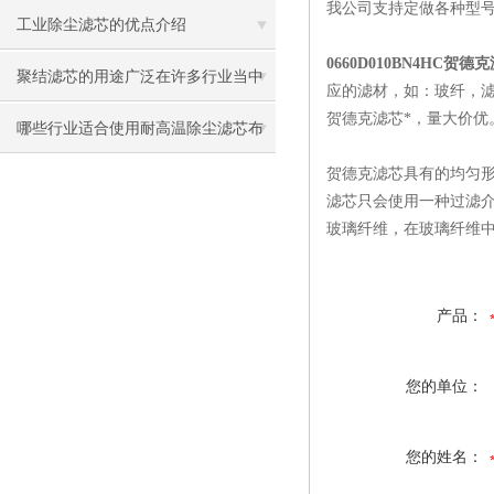
我公司支持定做各种型
本篇吧
工业除尘滤芯的优点介绍
0660D010BN4HC贺德
聚结滤芯的用途广泛在许多行业当中
应的滤材，如：玻纤，
贺德克滤芯*，量大价优
发挥很大作用
哪些行业适合使用耐高温除尘滤芯布
贺德克滤芯具有的均匀形
袋？
滤芯只会使用一种过滤
玻璃纤维，在玻璃纤维
产品：
您的单位：
您的姓名：