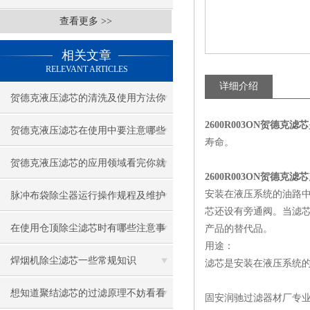
查看更多 >>
相关文章
RELEVANT ARTICLES
详细介绍
贺德克液压滤芯的清洗及使用方法你
2600R003ON贺德克滤芯
知道么？
贺德克液压滤芯在使用中要注意哪些
寿命。
问题呢？
贺德克液压滤芯的应用领域看完你就
2600R003ON贺德克滤芯
知道了
安装在液压系统的油路
脉冲布袋除尘器运行操作规程及维护
芯还设有旁通阀。当滤
保养方法
在使用仓顶除尘滤芯时有哪些注意事
产品的替代品。
用途：
项呢
焊烟机除尘滤芯一些常规知识
滤芯是安装在液压系统
想知道聚结滤芯的过滤原理不妨看看
固安润驰过滤器材厂专业