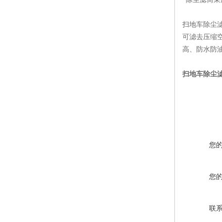
扫地车除尘滤
可滤去压缩
高、防水防
扫地车除尘
您
您
联