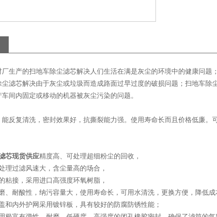
材厂生产的扫地车除尘滤芯解决人们生活在满是灰尘的环境中的健康问题
除尘滤芯解决由于灰尘或垃圾而造成路面过早过度的破损问题；扫地车除
产车间内固定或移动的机器被灰尘污染的问题。
，能反复清洗，密封效果好，抗撕裂能力强。使用寿命长而且价格低廉。
滤芯现货供应
精度高、可处理超细粉尘的回收，
可处理过滤风速大，含尘量高的场合，
材的粘接，采用进口高强度环氧树脂，
耐磨、耐酸性，纳污容量大，使用寿命长，可用水清洗，更换方便，降低成
端盖和内外护网采用镀锌板，具有较好的防腐防锈性能；
采用极富有弹性、耐磨、低硬度、高强度的闭孔橡胶密封，确保了滤筒的气