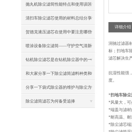
点是什么？
抛丸机除尘滤筒性能特点和使用误区
清扫车除尘滤芯使用的材料总结分享
详细介绍
贺德克液压滤芯在使用中要注意哪些
润驰过滤器
问题呢？
喷涂设备除尘滤筒——守护空气清新
标；扫地车
滤芯解决生
的卫士
钻机除尘滤芯是在钻机除尘器中的一
种很重要的组成部分
抗湿性能强
和大家分享一下除尘滤筒滤料种类和
度。
安装方式
分享一下袋式除尘器的维护与除尘方
*
扫地车除尘
法
除尘滤筒滤芯为何备受追捧
*风量大，
*端盖与滤
*耐高温、
*除尘滤芯
*除尘滤筒