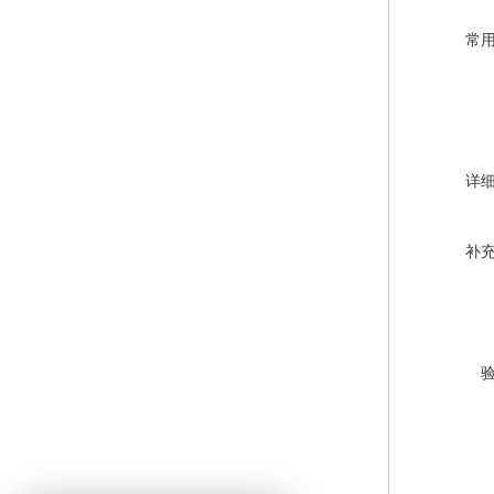
常
详
补