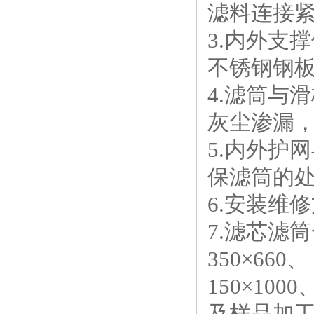
滤料连接紧
3.内外支
不锈钢钢板
4.滤筒与
灰尘渗漏，
5.内外护
保滤筒的
6.安装维
7.滤芯滤筒一
350×660、 
150×10
及样品加工