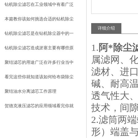
健康状况
钻机除尘滤芯在工业领域中有着广泛
的运用
本篇教你该如何挑选合适的钻机除尘
详细介绍
滤芯
钻机除尘滤芯是在钻机除尘器中的一
1.
阿*除尘
种很重要的组成部分
钻机除尘滤芯造成淤塞主要有哪些原
属滤网、
因
聚结滤芯的用途广泛在许多行业当中
滤材、进
发挥很大作用
看完这些你就知道该如何给布袋除尘
碱、耐高
器卸灰了
聚结油水分离滤芯工作原理
透气性大
技术，间隙
贺德克液压滤芯的应用领域看完你就
2.滤筒两
知道了
形）端盖