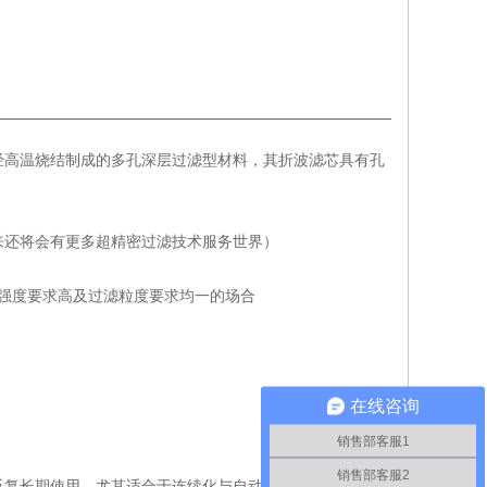
经高温烧结制成的多孔深层过滤型材料，其折波滤芯具有孔
来还将会有更多超精密过滤技术服务世界）
强度要求高及过滤粒度要求均一的场合
在线咨询
销售部客服1
销售部客服2
反复长期使用，尤其适合于连续化与自动化的操作过程，是