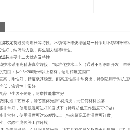
油滤芯定制
过滤周期长等特性。不锈钢纤维烧结毡是一种采用不锈钢纤维
气性好，纳污能力强，再生能力强等特性。
油滤芯
主要十二大优点及特性：
过滤技术采用高精密真空焊接，*标准化技术工艺（通过不断创新开发，未
度范围：从0.5~200微米以上都有，适用精度范围广
强度高，刚性好，精度极其稳定。耐高压性能非常突出，特别适用于对抗压
阻抗低，渗透性非常好
为食品卫生级不锈钢，耐磨性能非常好
界精密制造工艺技术，滤芯整体光滑*易清洗，无任何材料脱落
能非常好，使用低温可达-220度以下（特殊超低工作温度可订做）
能非常好，使用温度可达650度以上（特殊超高工作温度可订做）
碱性、强酸性腐蚀等工作环境
滤机制为表层过滤，而且网孔道光滑，故其具有优异的反洗再生性能，可以