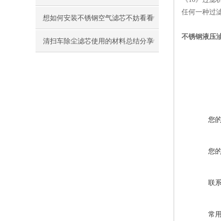
任何一种过
机除尘滤芯了
想如何安装不锈钢空气滤芯不妨看看
不锈钢液压
本篇吧
清扫车除尘滤芯使用的材料总结分享
您
您
联
常