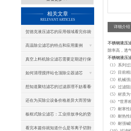
相关文章
RELEVANT ARTICLES
详细介绍
贺德克液压滤芯的应用领域看完你就
不锈钢液压
知道了
高温除尘滤芯的特点和应用案例
隙率高，透
不锈钢液压
真空上料机除尘滤芯需要定期进行保
《1》系列
养清理
《2》目前精
如何清理搅拌站仓顶除尘器滤芯
《3》机械
想知道聚结滤芯的过滤原理不妨看看
《4》过滤
《5》材质
本篇吧
还在为买除尘设备价格差异大而苦恼
《6》*世
《7》耐寒性
吗？润驰告诉你怎么选择！
板框式除尘滤芯：工业排放净化的坚
《8》耐热性
《9》耐强
实防线
看完本篇你就知道什么是等离子切割
《10》过