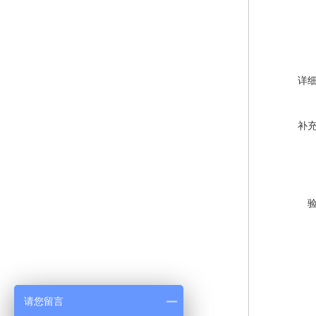
详
补
请您留言