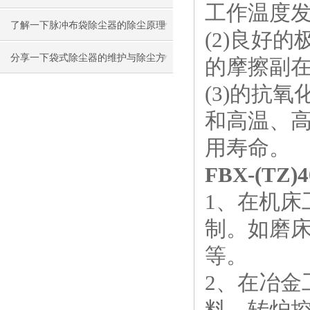
工作温度
了解一下脉冲布袋除尘器的除尘原理
(2)良好
及设计吧
分享一下袋式除尘器的维护与除尘方
的摩擦副
(3)的抗
法
和高温、
用寿命。
FBX-(TZ
1、在机床
制。如磨
等。
2、在冶
料、转炉