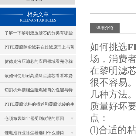
相关文章
RELEVANT ARTICLES
详细介绍
了解一下黎明液压滤芯的分类有哪些
如何挑选
F
吧
PTFE覆膜除尘滤芯在过滤原理上与普
场，消费
通滤料的区别
贺德克液压滤芯的应用领域看完你就
在黎明滤
知道了
该如何使用耐高温除尘滤芯看看本篇
很不容易
吧
切割机焊接烟尘阻燃滤筒的性能与特
几种方法
质量好坏
点是什么？
PTFE覆膜滤料的概述和覆膜滤袋的生
点：
产过程
仓顶布袋除尘器受到欢迎的原因
(l)合适
锂电池行业除尘器选用什么滤筒