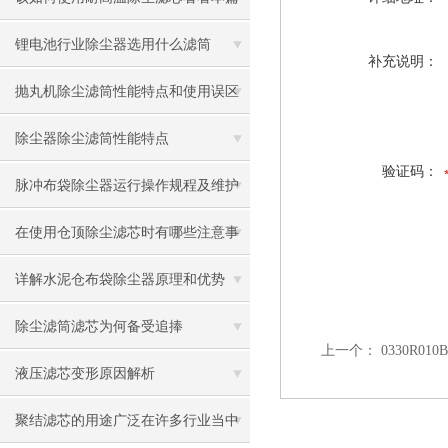
吧
锂电池行业除尘器选用什么滤筒
补充说明：
抛丸机除尘滤筒性能特点和使用误区
除尘器除尘滤筒性能特点
验证码：
脉冲布袋除尘器运行操作规程及维护
保养方法
在使用仓顶除尘滤芯时有哪些注意事
项呢
详解水泥仓布袋除尘器原理和优势
除尘滤筒滤芯为何备受追捧
上一个：
0330R0
液压滤芯变形原因解析
聚结滤芯的用途广泛在许多行业当中