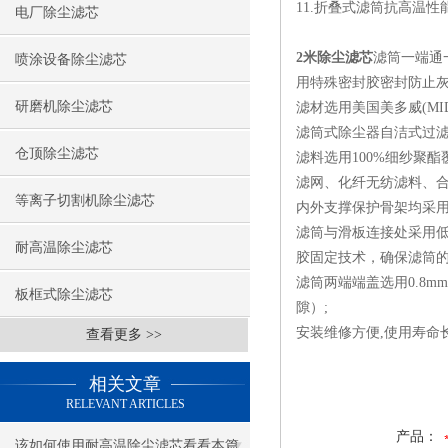
11.折叠式滤筒抗高温性
电厂除尘滤芯
2米除尘滤芯
滤筒一端通
喷涂设备除尘滤芯
用特殊密封胶密封防止
研磨机除尘滤芯
滤材选用美国美多威(MI
滤筒式除尘器自洁式过
仓顶除尘滤芯
滤料选用100%细纱聚酯
滤网、化纤无纺滤料、
等离子切割机除尘滤芯
内外支撑保护骨架均采用
滤筒与滑板连接处采用低
耐高温除尘滤芯
胶固定技术，确保滤筒
滤筒两端端盖选用0.8
板框式除尘滤芯
隙）;
安装维修方便,使用寿命长
查看更多 >>
相关文章
RELEVANT ARTICLES
产品：
该如何使用耐高温除尘滤芯看看本篇