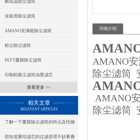
耐高温除尘滤筒
涂装房除尘滤筒
详细介绍
AMANO安满能除尘滤筒
AMAN
粉尘除尘滤筒
AMANO
PEFT覆膜除尘滤筒
除尘滤筒 
印刷机吸尘滤筒油墨滤芯
AMAN
查看更多 >>
AMANO
相关文章
除尘滤筒 
RELEVANT ARTICLES
了解一下覆膜除尘滤筒的特点及性能
有哪些吧
想知道聚结滤芯的过滤原理不妨看看