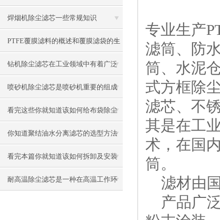
本篇吧
焊烟机除尘滤芯一些常规知识
专业生产P
PTFE覆膜滤料的概述和覆膜滤袋的生
滤筒、防
产过程
筒、水泥
钻机除尘滤芯在工业领域中有着广泛
式方框除尘
的运用
喷砂机除尘滤芯是喷砂机重要的组成
滤芯、不
部分
看完这些你就知道该如何给布袋除尘
其是在工
器卸灰了
你知道聚结油水分离滤芯的选型方法
术，在国
是什么么
看完本篇你就知道该如何拆卸及安装
筒。
滤材由国
搅拌站除尘滤芯了
耐高温除尘滤芯是一种在高温工作环
产品广泛
境中应用的滤芯