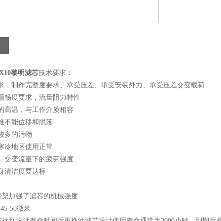
00X10黎明滤芯
技术要求：
求，制作完整度要求、承受压差、承受安装外力、承受压差交变载荷
顺畅度要求，流量阻力特性
的高温，与工作介质相容
维不能位移和脱落
较多的污物
寒冷地区使用正常
，交变流量下的疲劳强度
身清洁度要达标
骨架加强了滤芯的机械强度
45-50微米
间达到设计寿命时间后更换油滤芯设计使用寿命通常为2000小时，到期