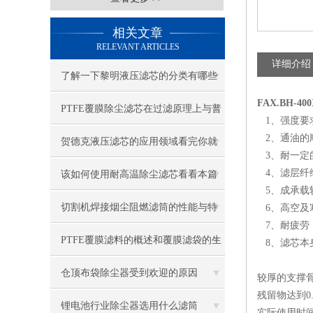
相关文章
RELEVANT ARTICLES
详细介绍
了解一下黎明液压滤芯的分类有哪些
FAX.BH-4
吧
PTFE覆膜除尘滤芯在过滤原理上与普
1、强度要
2、通油的
通滤料的区别
贺德克液压滤芯的应用领域看完你就
3、耐一定
知道了
4、滤层纤
该如何使用耐高温除尘滤芯看看本篇
5、成承载
吧
切割机焊接烟尘阻燃滤筒的性能与特
6、高空及
7、耐疲劳
点是什么？
PTFE覆膜滤料的概述和覆膜滤袋的生
8、滤芯本
产过程
仓顶布袋除尘器受到欢迎的原因
较厚的支撑
残留物达到0.
锂电池行业除尘器选用什么滤筒
实际使用时