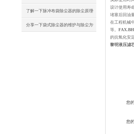
设计使用寿命
了解一下脉冲布袋除尘器的除尘原理
堵塞后回油
在工程机械
及设计吧
分享一下袋式除尘器的维护与除尘方
等。
FAX.B
的抗氧化安
法
黎明液压滤
您
您