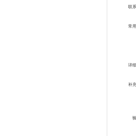
联
常
详
补