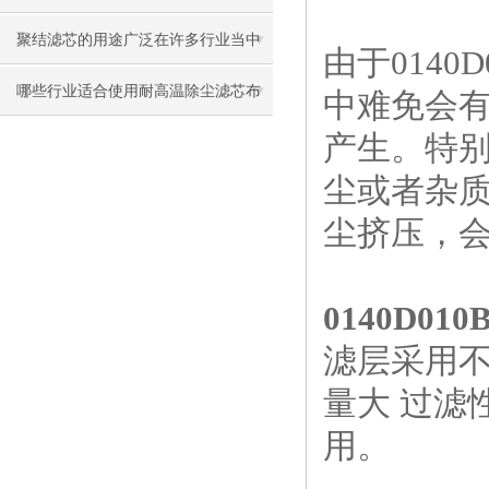
聚结滤芯的用途广泛在许多行业当中
由于014
发挥很大作用
哪些行业适合使用耐高温除尘滤芯布
中难免会
产生。特
袋？
尘或者杂
尘挤压，
0140D0
滤层采用不
量大 过滤
用。