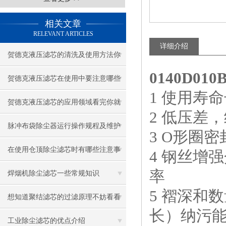
相关文章
RELEVANT ARTICLES
详细介绍
贺德克液压滤芯的清洗及使用方法你
0140D0
知道么？
贺德克液压滤芯在使用中要注意哪些
1 使用寿
问题呢？
贺德克液压滤芯的应用领域看完你就
2 低压差
知道了
脉冲布袋除尘器运行操作规程及维护
3 O形圈
保养方法
在使用仓顶除尘滤芯时有哪些注意事
4 钢丝增
率
项呢
焊烟机除尘滤芯一些常规知识
5 褶深和
想知道聚结滤芯的过滤原理不妨看看
长）纳污
本篇吧
工业除尘滤芯的优点介绍